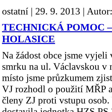
ostatní
|
29. 9. 2013
|
Autor
TECHNICKÁ POMOC –
HOLASICE
Na žádost obce jsme vyjeli
smrku na ul. Václavskou v n
místo jsme průzkumem zjist
VJ rozhodl o použití MŘP 
členy ZJ proti vstupu osob.
dostavila jednotka HZS PS 