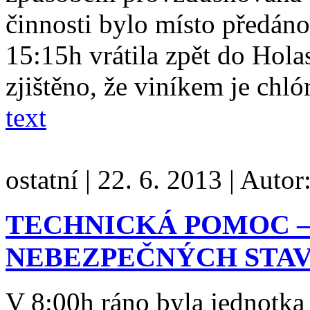
činnosti bylo místo předán
15:15h vrátila zpět do Hola
zjištěno, že viníkem je chló
text
ostatní
|
22. 6. 2013
|
Autor
TECHNICKÁ POMOC –
NEBEZPEČNÝCH STAV
V 8:00h ráno byla jednotk