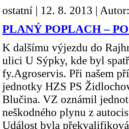
ostatní
|
12. 8. 2013
|
Autor
PLANÝ POPLACH – PO
K dalšímu výjezdu do Rajhr
ulici U Sýpky, kde byl spat
fy.Agroservis. Při našem pří
jednotky HZS PS Židlocho
Blučina. VZ oznámil jednotc
neškodného plynu z autociste
Událost byla překvalifikov