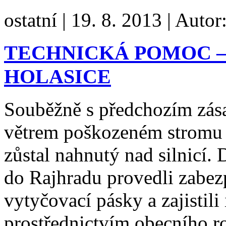
ostatní
|
19. 8. 2013
|
Autor
TECHNICKÁ POMOC –
HOLASICE
Souběžně s předchozím zás
větrem poškozeném stromu n
zůstal nahnutý nad silnicí
do Rajhradu provedli zabez
vytyčovací pásky a zajistil
prostřednictvím obecního r