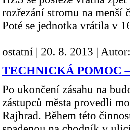
rozřezání stromu na menší č
Poté se jednotka vrátila v 
ostatní
|
20. 8. 2013
|
Autor
TECHNICKÁ POMOC –
Po ukončení zásahu na bud
zástupců města provedli mo
Rajhrad. Během této činnost
spadenou na chodník v ulici