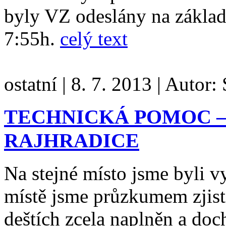
byly VZ odeslány na základn
7:55h.
celý text
ostatní
|
8. 7. 2013
|
Autor:
TECHNICKÁ POMOC – 
RAJHRADICE
Na stejné místo jsme byli 
místě jsme průzkumem zjisti
deštích zcela naplněn a doc