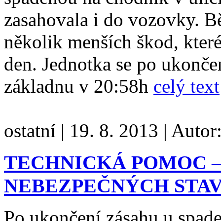
zasahovala i do vozovky. B
několik menších škod, které
den. Jednotka se po ukončení
základnu v 20:58h
celý text
ostatní
|
19. 8. 2013
|
Autor
TECHNICKÁ POMOC –
NEBEZPEČNÝCH STAV
Po ukončení zásahu u spad