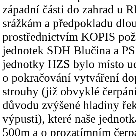
západní části do zahrad u
srážkám a předpokladu dlou
prostřednictvím KOPIS pož
jednotek SDH Blučina a PS 
jednotky HZS bylo místo ud
o pokračování vytváření do
strouhy (již obvyklé čerpán
důvodu zvýšené hladiny řek
výpusti), které naše jednotk
500m a o prozatímním čerp