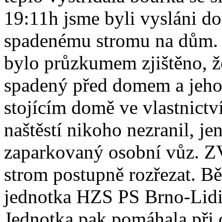
19:11h jsme byli vysláni do
spadenému stromu na dům. P
bylo průzkumem zjištěno, ž
spadený před domem a jeho 
stojícím domě ve vlastnictv
naštěstí nikoho nezranil, j
zaparkovaný osobní vůz. Z
strom postupně rozřezat. B
jednotka HZS PS Brno-Lidická
Jednotka pak pomáhala při 