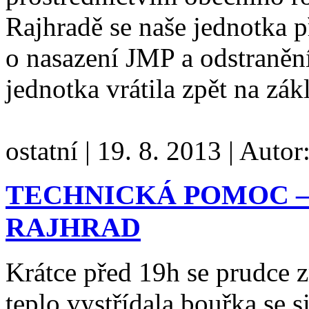
Rajhradě se naše jednotka 
o nasazení JMP a odstraněn
jednotka vrátila zpět na zá
ostatní
|
19. 8. 2013
|
Autor
TECHNICKÁ POMOC –
RAJHRAD
Krátce před 19h se prudce z
teplo vystřídala bouřka se 