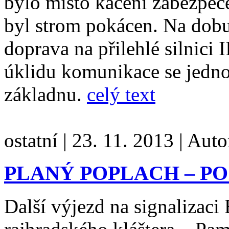
bylo místo kácení zabezpeč
byl strom pokácen. Na dobu
doprava na přilehlé silnici 
úklidu komunikace se jednot
základnu.
celý text
ostatní
|
23. 11. 2013
|
Auto
PLANÝ POPLACH – PO
Další výjezd na signalizaci