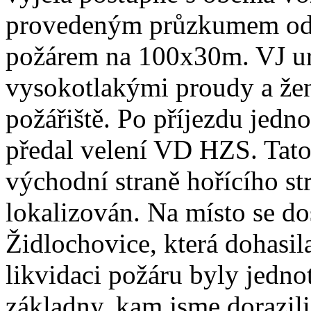
provedeným průzkumem odha
požárem na 100x30m. VJ ur
vysokotlakými proudy a žen
požářiště. Po příjezdu jed
předal velení VD HZS. Tato
východní straně hořícího st
lokalizován. Na místo se d
Židlochovice, která dohasila 
likvidaci požáru byly jedn
základny, kam jsme dorazil