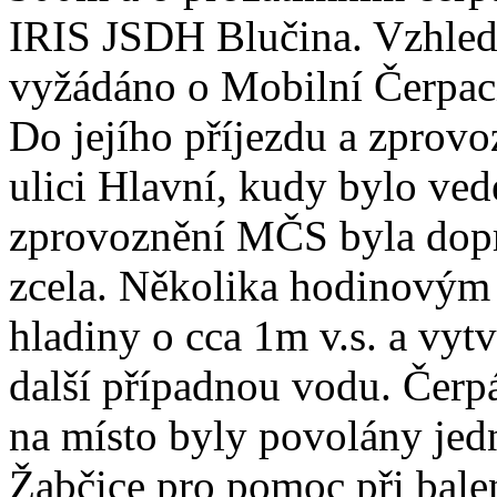
IRIS JSDH Blučina. Vzhle
vyžádáno o Mobilní Čerpací
Do jejího příjezdu a zprovo
ulici Hlavní, kudy bylo ve
zprovoznění MČS byla dopra
zcela. Několika hodinovým 
hladiny o cca 1m v.s. a vytv
další případnou vodu. Čerp
na místo byly povolány je
Žabčice pro pomoc při bale