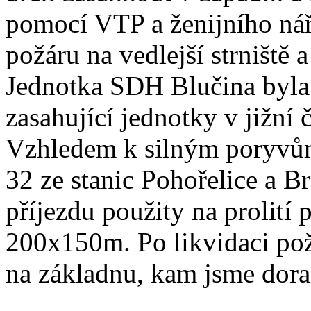
pomocí VTP a ženijního nářa
požáru na vedlejší strniště
Jednotka SDH Blučina byla 
zasahující jednotky v jižní
Vzhledem k silným poryvů
32 ze stanic Pohořelice a 
příjezdu použity na prolití p
200x150m. Po likvidaci pož
na základnu, kam jsme dora