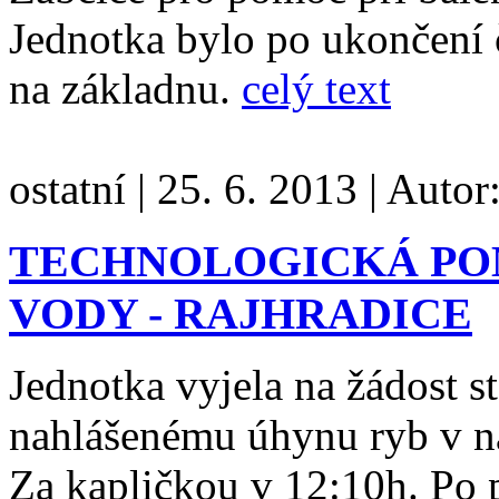
Jednotka bylo po ukončení 
na základnu.
celý text
ostatní
|
25. 6. 2013
|
Autor
TECHNOLOGICKÁ PO
VODY - RAJHRADICE
Jednotka vyjela na žádost s
nahlášenému úhynu ryb v nád
Za kapličkou v 12:10h. Po p