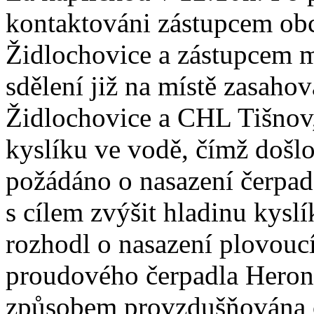
kontaktováni zástupcem ob
Židlochovice a zástupcem m
sdělení již na místě zasah
Židlochovice a CHL Tišnov,
kyslíku ve vodě, čímž došl
požádáno o nasazení čerpad
s cílem zvýšit hladinu kysl
rozhodl o nasazení plovouc
proudového čerpadla Heron 
způsobem provzdušňována c