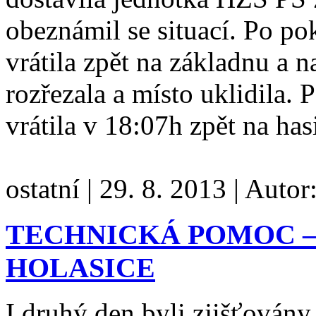
obeznámil se situací. Po p
vrátila zpět na základnu a 
rozřezala a místo uklidila.
vrátila v 18:07h zpět na ha
ostatní
|
29. 8. 2013
|
Autor
TECHNICKÁ POMOC –
HOLASICE
I druhý den byli zjišťovány