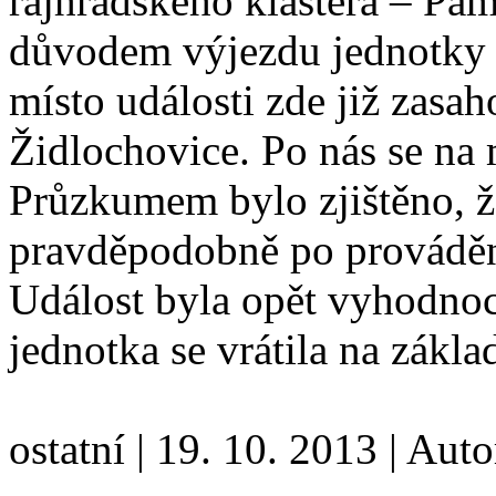
rajhradského kláštera – Pam
důvodem výjezdu jednotky v
místo události zde již zas
Židlochovice. Po nás se na 
Průzkumem bylo zjištěno, že
pravděpodobně po prováděn
Událost byla opět vyhodnoc
jednotka se vrátila na zákl
ostatní
|
19. 10. 2013
|
Auto