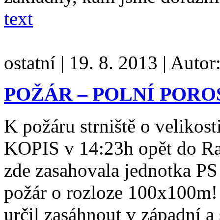
text
ostatní
|
19. 8. 2013
|
Autor
POŽÁR – POLNÍ PORO
K požáru strniště o velikost
KOPIS v 14:23h opět do Raj
zde zasahovala jednotka PS
požár o rozloze 100x100m! 
určil zasáhnout v západní a 