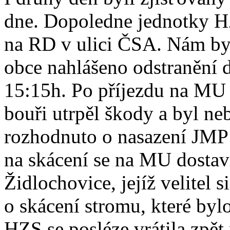
dne. Dopoledne jednotky HZ
na RD v ulici ČSA. Nám byl
obce nahlášeno odstranění d
15:15h. Po příjezdu na MU b
bouři utrpěl škody a byl ne
rozhodnuto o nasazení JMP 
na skácení se na MU dosta
Židlochovice, jejíž velitel s
o skácení stromu, které byl
HZS se posléze vrátila zpět