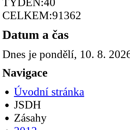
TÝDEN:
40
CELKEM:
91362
Datum a čas
Dnes je
pondělí
,
10. 8. 202
Navigace
Úvodní stránka
JSDH
Zásahy