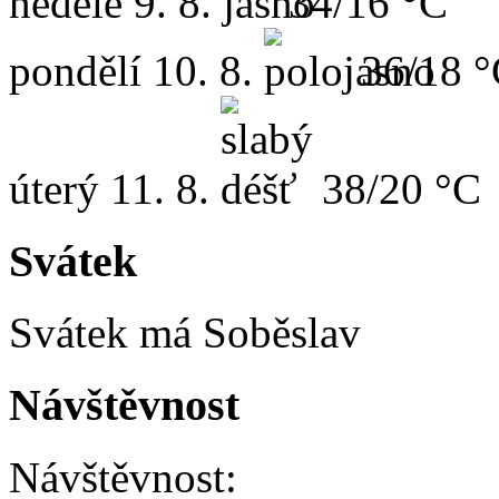
neděle
9. 8.
34/16 °C
pondělí
10. 8.
36/18 
úterý
11. 8.
38/20 °C
Svátek
Svátek má
Soběslav
Návštěvnost
Návštěvnost: