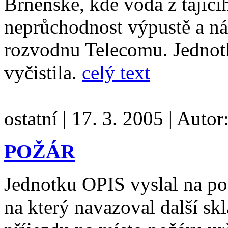
Brněnské, kde voda z tající
neprůchodnost výpustě a nás
rozvodnu Telecomu. Jednotk
vyčistila.
celý text
ostatní
|
17. 3. 2005
|
Autor
POŽÁR
Jednotku OPIS vyslal na po
na který navazoval další s