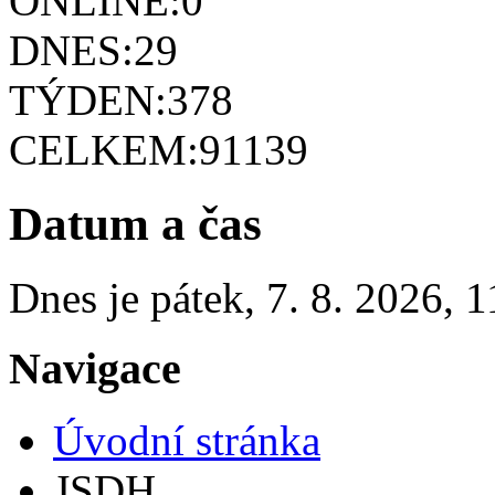
ONLINE:
0
DNES:
29
TÝDEN:
378
CELKEM:
91139
Datum a čas
Dnes je
pátek
,
7. 8. 2026
,
1
Navigace
Úvodní stránka
JSDH