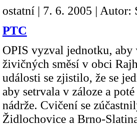
ostatní
|
7. 6. 2005
|
Autor:
PTC
OPIS vyzval jednotku, aby 
živičných směsí v obci Rajh
události se zjistilo, že se j
aby setrvala v záloze a pot
nádrže. Cvičení se zúčastni
Židlochovice a Brno-Slati