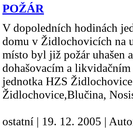
POŽÁR
V dopoledních hodinách jed
domu v Židlochovicích na u
místo byl již požár uhašen 
dohašovacím a likvidačním 
jednotka HZS Židlochovice
Židlochovice,Blučina, Nos
ostatní
|
19. 12. 2005
|
Auto