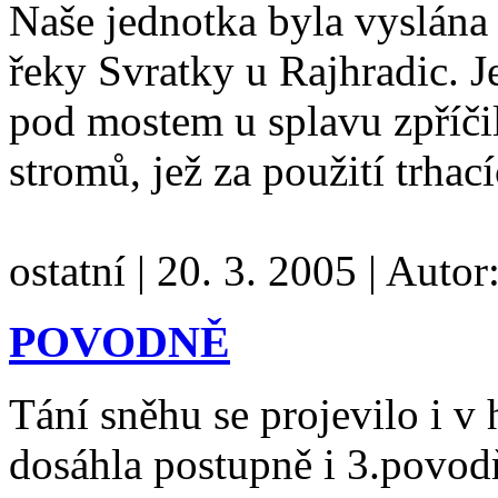
Naše jednotka byla vyslána
řeky Svratky u Rajhradic. Je
pod mostem u splavu zpříči
stromů, jež za použití trhac
ostatní
|
20. 3. 2005
|
Autor
POVODNĚ
Tání sněhu se projevilo i v 
dosáhla postupně i 3.povod