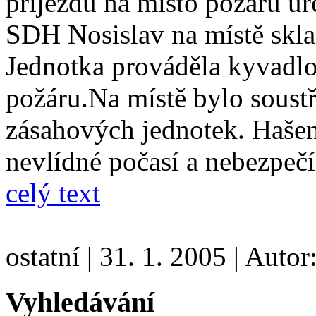
příjezdu na místo požáru ur
SDH Nosislav na místě skla
Jednotka prováděla kyvadl
požáru.Na místě bylo soust
zásahových jednotek. Hašen
nevlídné počasí a nebezpeč
celý text
ostatní
|
31. 1. 2005
|
Autor
Vyhledávání