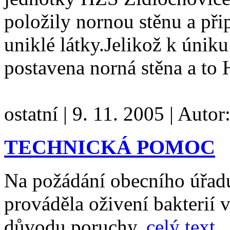
položily nornou stěnu a při
uniklé látky.Jelikož k únik
postavena norná stěna a to
ostatní
|
9. 11. 2005
|
Autor
TECHNICKÁ POMOC
Na požádání obecního úřad
prováděla oživení bakterií 
důvodu poruchy.
celý text