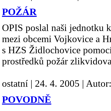
POŽÁR
OPIS poslal naši jednotku k 
mezi obcemi Vojkovice a H
s HZS Židlochovice pomocí
prostředků požár zlikvidov
ostatní
|
24. 4. 2005
|
Autor
POVODNĚ