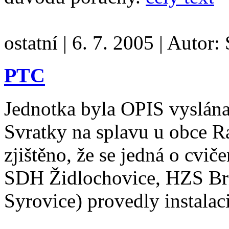
ostatní
|
6. 7. 2005
|
Autor:
PTC
Jednotka byla OPIS vyslána
Svratky na splavu u obce Ra
zjištěno, že se jedná o cvi
SDH Židlochovice, HZS Br
Syrovice) provedly instalac